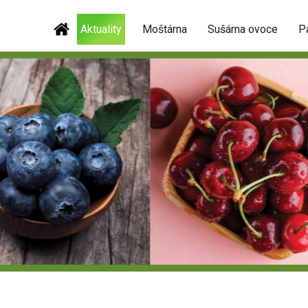
Aktuality
Moštárna
Sušárna ovoce
P