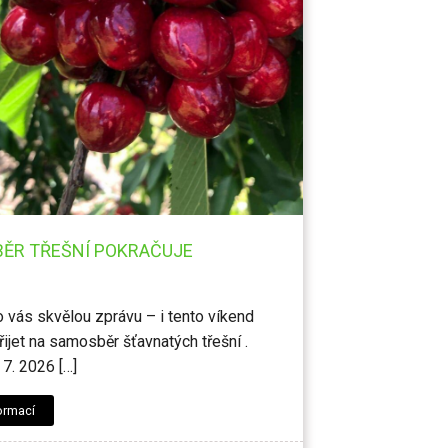
ĚR TŘEŠNÍ POKRAČUJE
vás skvělou zprávu – i tento víkend
ijet na samosběr šťavnatých třešní .
 7. 2026 […]
ormací