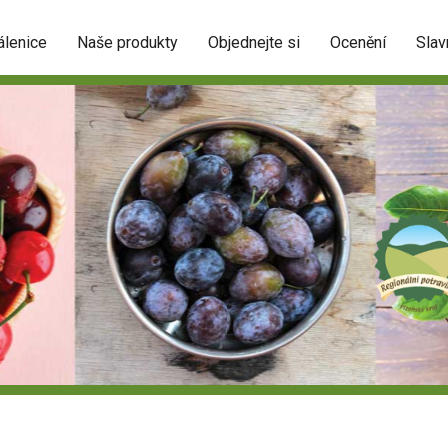
álenice
Naše produkty
Objednejte si
Ocenění
Slav