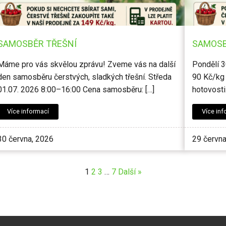
SAMOSBĚR TŘEŠNÍ
SAMOSB
Máme pro vás skvělou zprávu! Zveme vás na další
Pondělí 3
den samosběru čerstvých, sladkých třešní. Středa
90 Kč/kg
01.07. 2026 8:00–16:00 Cena samosběru: […]
hotovosti
Více informací
Více inf
30 června, 2026
29 června
1
2
3
…
7
Další »