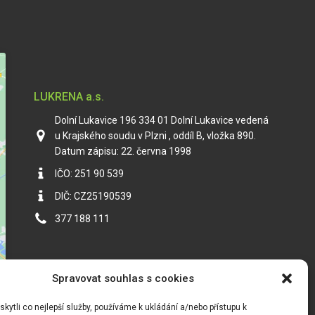
LUKRENA a.s.
Dolní Lukavice 196 334 01 Dolní Lukavice vedená
u Krajského soudu v Plzni , oddíl B, vložka 890.
Datum zápisu: 22. června 1998
IČO: 251 90 539
DIČ: CZ25190539
377 188 111
Spravovat souhlas s cookies
ytli co nejlepší služby, používáme k ukládání a/nebo přístupu k