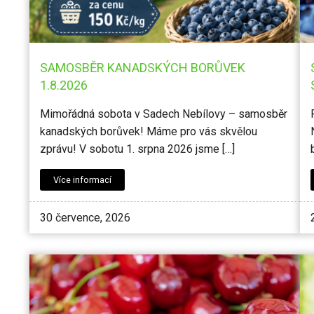
SAMOSBĚR KANADSKÝCH BORŮVEK
1.8.2026
Mimořádná sobota v Sadech Nebílovy – samosběr
kanadských borůvek! Máme pro vás skvělou
zprávu! V sobotu 1. srpna 2026 jsme […]
Více informací
30 července, 2026