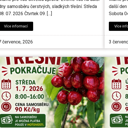
dny samosběru čerstvých, sladkých třešní. Středa
další den
08. 07. 2026 Čtvrtek 09. […]
Sobota 04
Více informací
Více inf
7 července, 2026
3 červen