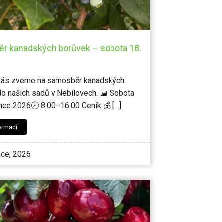
r kanadských borůvek – sobota 18.
vás zveme na samosběr kanadských
o našich sadů v Nebílovech. 📅 Sobota
nce 2026🕗 8:00–16:00 Ceník 💰 […]
ormací
nce, 2026