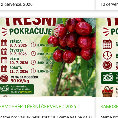
12 července, 2026
10 červe
SAMOSBĚR TŘEŠNÍ ČERVENEC 2026
SAMOSB
Máme pro vás skvělou zprávu! Zveme vás na další
Máme pro