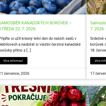
SAMOSBĚR KANADSKÝCH BORŮVEK –
Samosbě
STŘEDA 22. 7. 2026
7. 2026
Přijďte si užít krásný letní den do našich sadů v
Srdečně 
Nebílovech a nasbírat si vlastní čerstvé kanadské
borůvek d
borůvky přímo z […]
18. červe
Více informací
Více inf
21 července, 2026
17 červe