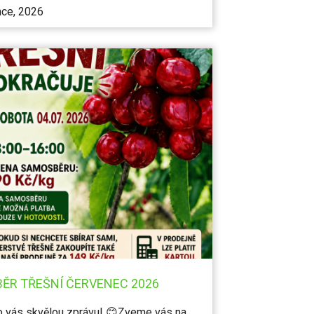
nce, 2026
ĚR TŘEŠNÍ ČERVENEC 2026
 vás skvělou zprávu! 😊Zveme vás na