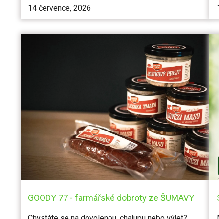
14 července, 2026
GOODY 77 - farmářské dobroty ze ŠUMAVY
Chystáte se na dovolenou, chalupu nebo výlet?