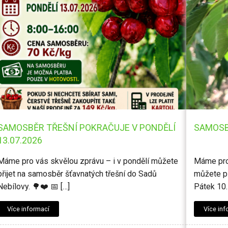
SAMOSBĚR TŘEŠNÍ POKRAČUJE V PONDĚLÍ
SAMOSB
13.07.2026
Máme pro vás skvělou zprávu – i v pondělí můžete
Máme pro 
přijet na samosběr šťavnatých třešní do Sadů
můžete př
Nebílovy. 🌳❤️ 📅 […]
Pátek 10.
Více informací
Více inf