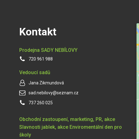
Kontakt
Prodejna SADY NEBÍLOVY
720 961 988
Vedoucí sadů
Jana Zikmundová
sad.nebilovy@seznam.cz
737 260 025
Obchodní zastoupení, marketing, PR, akce
Slavnosti jablek, akce Enviromentální den pro
školy