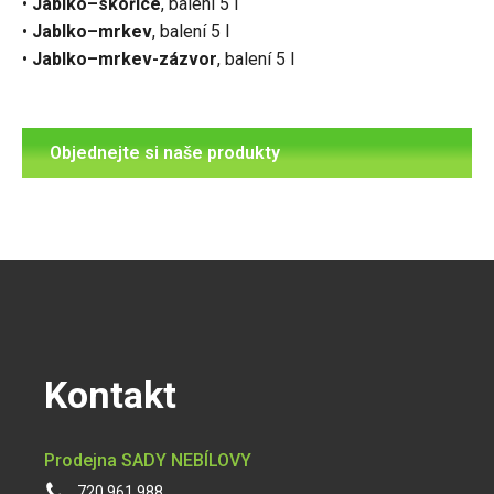
•
Jablko–skořice
, balení 5 l
•
Jablko–mrkev
, balení 5 l
•
Jablko–mrkev-zázvor
, balení 5 l
Objednejte si naše produkty
Kontakt
Prodejna SADY NEBÍLOVY
720 961 988