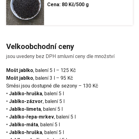
Cena:
80 Kč/500 g
Velkoobchodní ceny
jsou uvedeny bez DPH smluvní ceny dle množství
Mošt jablko
, balení 5 l – 125 Kč
Mošt jablko
, balení 3 l – 95 Kč
Směsi jsou dostupné dle sezony – 130 Kč
•
Jablko-hruška
, balení 5 l
•
Jablko-zázvor
, balení 5 l
•
Jablko-limeta
, balení 5 l
•
Jablko-řepa-mrkev
, balení 5 l
•
Jablko-máta
, balení 5 l
•
Jablko-hruška
, balení 5 l