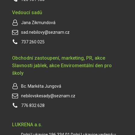
Vedoucí sadů
Jana Zikmundová
sad.nebilovy@seznam.cz
737 260 025
Obchodní zastoupení, marketing, PR, akce
Slavnosti jablek, akce Enviromentální den pro
školy
Bc. Markéta Jungová
nebilovskesady@seznam.cz
776 832 628
LUKRENA a.s.
Dolní Lukavice 196 334 01 Dolní Lukavice vedená u