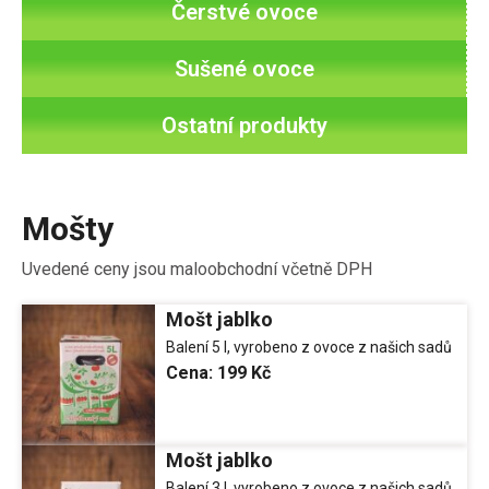
Čerstvé ovoce
Sušené ovoce
Ostatní produkty
Mošty
Uvedené ceny jsou maloobchodní včetně DPH
Mošt jablko
Balení 5 l, vyrobeno z ovoce z našich sadů
Cena:
199 Kč
Mošt jablko
Balení 3 l, vyrobeno z ovoce z našich sadů