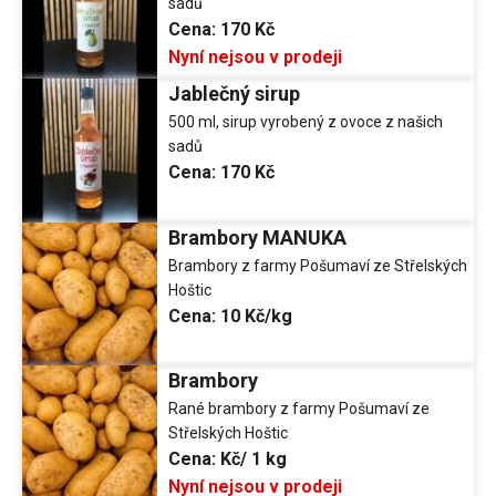
sadů
Cena:
170 Kč
Nyní nejsou v prodeji
Jablečný sirup
500 ml, sirup vyrobený z ovoce z našich
sadů
Cena:
170 Kč
Brambory MANUKA
Brambory z farmy Pošumaví ze Střelských
Hoštic
Cena:
10 Kč/kg
Brambory
Rané brambory z farmy Pošumaví ze
Střelských Hoštic
Cena:
Kč/ 1 kg
Nyní nejsou v prodeji