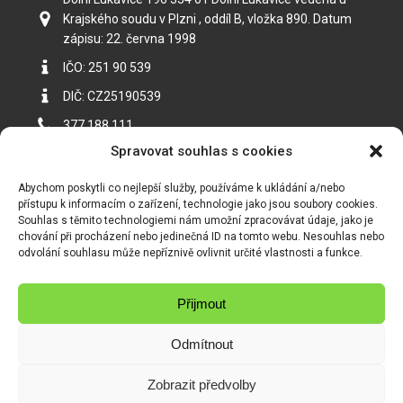
Krajského soudu v Plzni , oddíl B, vložka 890. Datum
zápisu: 22. června 1998
IČO: 251 90 539
DIČ: CZ25190539
377 188 111
Spravovat souhlas s cookies
Abychom poskytli co nejlepší služby, používáme k ukládání a/nebo
přístupu k informacím o zařízení, technologie jako jsou soubory cookies.
Souhlas s těmito technologiemi nám umožní zpracovávat údaje, jako je
chování při procházení nebo jedinečná ID na tomto webu. Nesouhlas nebo
odvolání souhlasu může nepříznivě ovlivnit určité vlastnosti a funkce.
Klepnutím přijměte marketingové soubory
Přijmout
cookie a povolte tento obsah
Odmítnout
Zobrazit předvolby