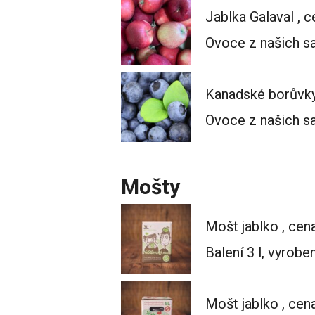
Jablka Galaval , 
Ovoce z našich s
Kanadské borůvky
Ovoce z našich s
Mošty
Mošt jablko , cen
Balení 3 l, vyrob
Mošt jablko , cen