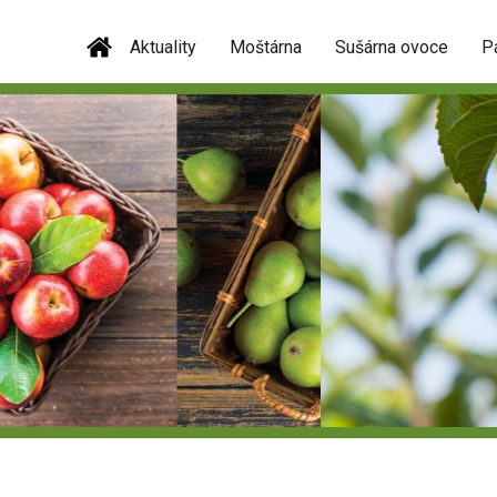
Aktuality
Moštárna
Sušárna ovoce
P