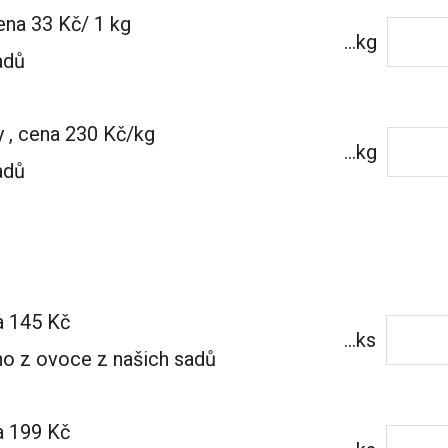
cena 33 Kč/ 1 kg
...kg
adů
 , cena 230 Kč/kg
...kg
adů
a 145 Kč
...ks
eno z ovoce z našich sadů
a 199 Kč