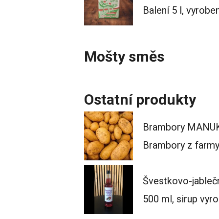
Balení 5 l, vyrob
Mošty směs
Ostatní produkty
Brambory MANUKA
Brambory z farmy
Švestkovo-jablečn
500 ml, sirup vyr