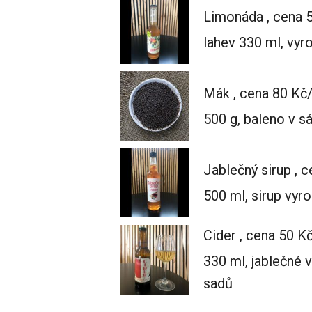
Limonáda , cena 
lahev 330 ml, vyr
Mák , cena 80 Kč
500 g, baleno v s
Jablečný sirup , 
500 ml, sirup vyr
Cider , cena 50 K
330 ml, jablečné 
sadů