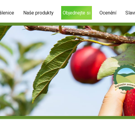
álenice
Naše produkty
Objednejte si
Ocenění
Slav