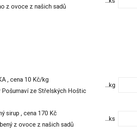
...ks
eno z ovoce z našich sadů
 , cena 10 Kč/kg
...kg
 Pošumaví ze Střelských Hoštic
ý sirup , cena 170 Kč
...ks
obený z ovoce z našich sadů