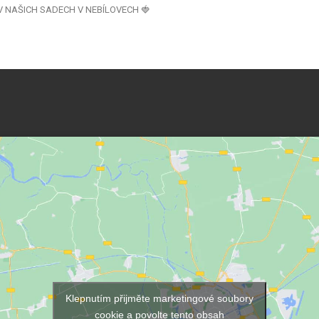
NAŠICH SADECH V NEBÍLOVECH 🍓
Klepnutím přijměte marketingové soubory
cookie a povolte tento obsah