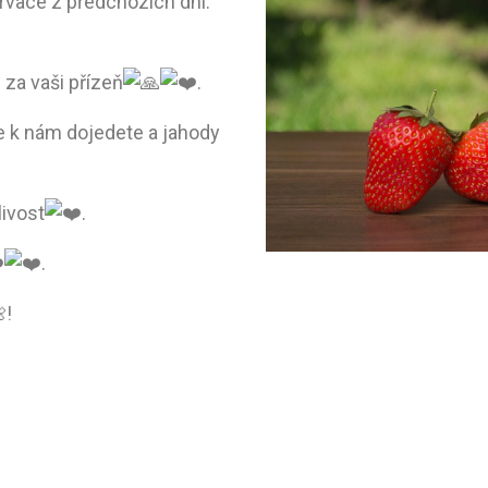
vace z předchozích dní.
za vaši přízeň
.
 k nám dojedete a jahody
ivost
.
.
!