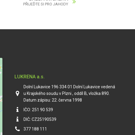
PŘIJEĎTE SI PRO JAHODY
LUKRENA a.s.
Dolní Lukavice 196 334 01 Dolní Lukavice vedená
u Krajského soudu v Plzni , oddíl B, vložka 890.
Datum zápisu: 22. června 1998
IČO: 251 90 539
DIČ: CZ25190539
377 188 111