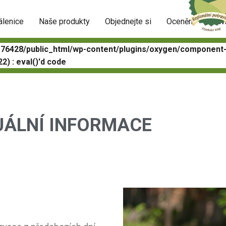
álenice
Naše produkty
Objednejte si
Ocenění
Slav
e76428/public_html/wp-content/plugins/oxygen/componen
2) : eval()'d code
UÁLNÍ INFORMACE