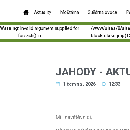
Aktuality
Moštárna
Sušárna ovoce
P
Warning
: Invalid argument supplied for
/www/sites/8/sit
foreach() in
block.class.php(12
JAHODY - AKT
1 června , 2026
12:33
Milí návštěvníci,