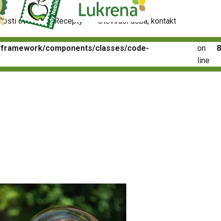
nosti ovoce
Recepty
Otevírací doba, kontakt
t-framework/components/classes/code-
on
line