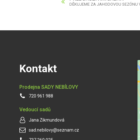
DĚKUJEME ZA JAHODOVOU SEZÓNU V 
Kontakt
Prodejna SADY NEBÍLOVY
720 961 988
Vedoucí sadů
Jana Zikmundová
sad.nebilovy@seznam.cz