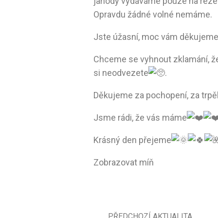
jahody vydáváme pouze na rezer
Opravdu žádné volné nemáme.
Jste úžasní, moc vám děkujeme 
Chceme se vyhnout zklamání, že
si neodvezete
.
Děkujeme za pochopení, za trpěl
Jsme rádi, že vás máme
Krásný den přejeme
Zobrazovat míň
PŘEDCHOZÍ AKTUALITA