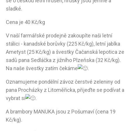
se o českou letní hrušeň, hrušky jsou jemné a
sladké.
Cena je 40 Kč/kg
V naší farmářské prodejně zakoupíte naši letní
stálici - kanadské borůvky (225 Kč/kg), letní jablka
Ametyst (25 Kč/kg) a švestky Čačanská lepotica ze
sadů pana Sedláčka z jižního Plzeňska (32 Kč/kg).
Na naše švestky zatím čekáme
.
Oznamujeme pondělní závoz čerstvé zeleniny od
pana Procházky z Litoměřicka, přijeďte se podívat a
vybrat si
.
A brambory MANUKA jsou z Pošumaví (cena 19
Kč/kg).