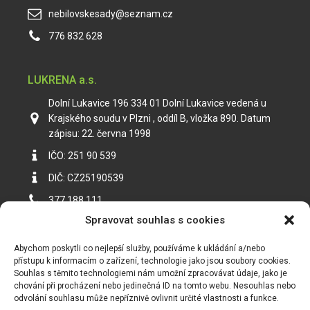
nebilovskesady@seznam.cz
776 832 628
LUKRENA a.s.
Dolní Lukavice 196 334 01 Dolní Lukavice vedená u
Krajského soudu v Plzni , oddíl B, vložka 890. Datum
zápisu: 22. června 1998
IČO: 251 90 539
DIČ: CZ25190539
377 188 111
Spravovat souhlas s cookies
Abychom poskytli co nejlepší služby, používáme k ukládání a/nebo
přístupu k informacím o zařízení, technologie jako jsou soubory cookies.
Souhlas s těmito technologiemi nám umožní zpracovávat údaje, jako je
chování při procházení nebo jedinečná ID na tomto webu. Nesouhlas nebo
odvolání souhlasu může nepříznivě ovlivnit určité vlastnosti a funkce.