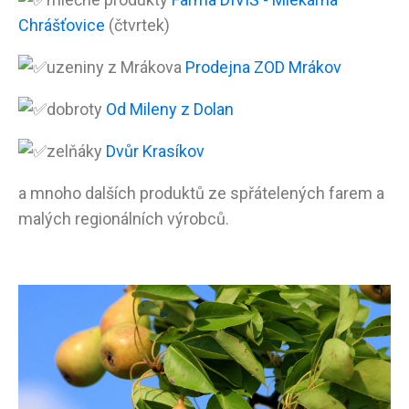
Chrášťovice
(čtvrtek)
uzeniny z Mrákova
Prodejna ZOD Mrákov
dobroty
Od Mileny z Dolan
zelňáky
Dvůr Krasíkov
a mnoho dalších produktů ze spřátelených farem a
malých regionálních výrobců.