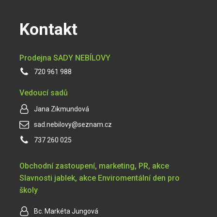
Kontakt
Prodejna SADY NEBÍLOVY
720 961 988
Vedoucí sadů
Jana Zikmundová
sad.nebilovy@seznam.cz
737 260 025
Obchodní zastoupení, marketing, PR, akce
Slavnosti jablek, akce Enviromentální den pro
školy
Bc. Markéta Jungová