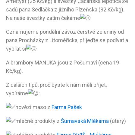
Ametyst (25 Kč/kg) a švestky Čačanská lepotica ze
sadů pana Sedláčka z jižního Plzeňska (32 Kč/kg).
Na naše švestky zatím čekáme
.
Oznamujeme pondělní závoz čerstvé zeleniny od
pana Procházky z Litoměřicka, přijeďte se podívat a
vybrat si
.
A brambory MANUKA jsou z Pošumaví (cena 19
Kč/kg).
Z dalších tipů, proč byste k nám měli přijet,
vybíráme
:
hovězí maso z
Farma Pašek
mléčné produkty z
Šumavská Mlékárna
(úterý)
mléčné produkty
Farma DIVIŠ - Mlékárna