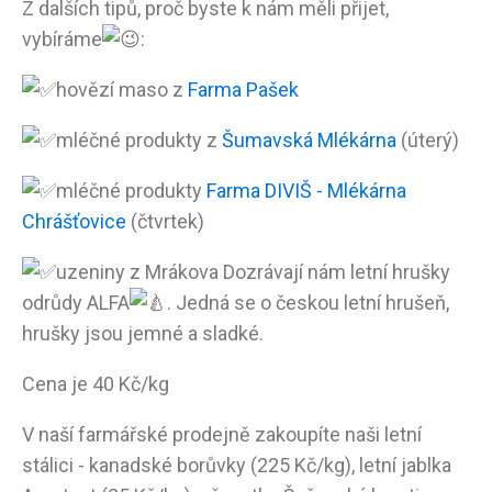
Z dalších tipů, proč byste k nám měli přijet,
vybíráme
:
hovězí maso z
Farma Pašek
mléčné produkty z
Šumavská Mlékárna
(úterý)
mléčné produkty
Farma DIVIŠ - Mlékárna
Chrášťovice
(čtvrtek)
uzeniny z Mrákova Dozrávají nám letní hrušky
odrůdy ALFA
. Jedná se o českou letní hrušeň,
hrušky jsou jemné a sladké.
Cena je 40 Kč/kg
V naší farmářské prodejně zakoupíte naši letní
stálici - kanadské borůvky (225 Kč/kg), letní jablka