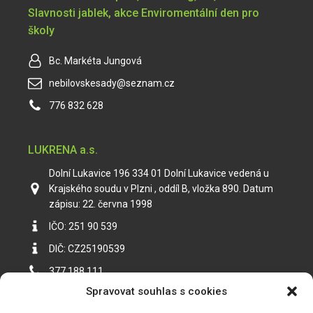
Slavnosti jablek, akce Enviromentální den pro
školy
Bc. Markéta Jungová
nebilovskesady@seznam.cz
776 832 628
LUKRENA a.s.
Dolní Lukavice 196 334 01 Dolní Lukavice vedená u
Krajského soudu v Plzni , oddíl B, vložka 890. Datum
zápisu: 22. června 1998
IČO: 251 90 539
DIČ: CZ25190539
377 188 111
Spravovat souhlas s cookies