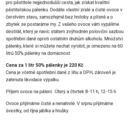
pro pěstitele nejjednodušší cesta, jak získat kvalitní
pěstitelskou pálenku. Dodáte vlastní zralé a čisté ovoce v
čerstvém stavu, samozřejmě bez hniloby a plísně a o
zbytek se postaráme my. Z vašeho ovoce vám vypálíme
destilát, který je navíc státem zvýhodněn poloviční sazbou
spotřební daně oproti ostatním druhům alkoholu. Množství
pálenky, které si můžete nechat vyrobit, je omezeno na 60
litrů 50% pálenky na domácnost.
Cena za 1 litr 50% pálenky je 220 Kč
Cena je včetně spotřební daně z lihu a DPH, zároveň je
zahrnuta likvidace výpalku.
Příjem ovoce na pálení: Úterý a čtvrtek 8-11 h, 12-15 h
Ovoce přijímáme čisté a nenahnilé. V srpnu přijímáme
švestky, od října jablka a hrušky.