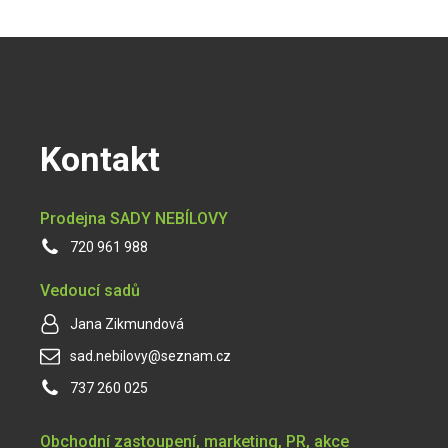
Kontakt
Prodejna SADY NEBÍLOVY
720 961 988
Vedoucí sadů
Jana Zikmundová
sad.nebilovy@seznam.cz
737 260 025
Obchodní zastoupení, marketing, PR, akce